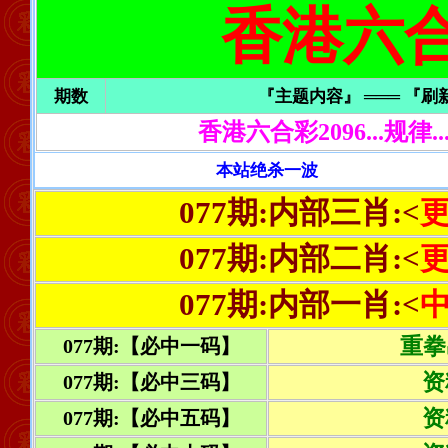
香港六合
期数
『主题内容』
═══
『刷
香港六合彩2096...规律
本站
绝杀一波
077期:内部三肖:<
077期:内部二肖:<
077期:内部一肖:<
重拳
077期:【必中一码】
资
077期:【必中三码】
资
077期:【必中五码】