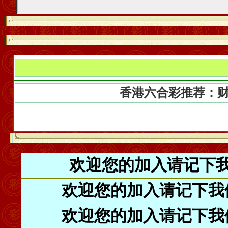
香港六合彩推荐：财
欢迎您的加入请记下
欢迎您的加入请记下我
欢迎您的加入请记下我