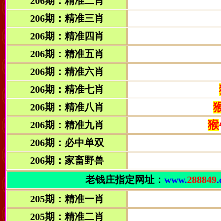
206期：精准二肖
206期：精准三肖
206期：精准四肖
206期：精准五肖
206期：精准六肖
206期：精准七肖
206期：精准八肖
猴
206期：精准九肖
206期：必中单双
206期：家畜野兽
老钱庄指定网址：
www.
288849
205期：精准一肖
205期：精准二肖