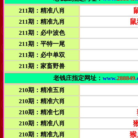
211期：精准八肖
鼠
211期：精准九肖
211期：必中波色
211期：平特一尾
211期：必中单双
211期：家畜野兽
老钱庄指定网址：
www.
288849
210期：精准五肖
210期：精准六肖
210期：精准七肖
210期：精准八肖
猴
210期：精准九肖