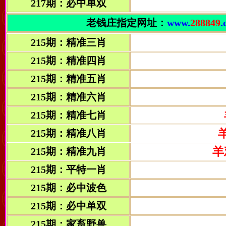
217期：必中单双
老钱庄指定网址：
www.
288849
.
215期：精准三肖
215期：精准四肖
215期：精准五肖
215期：精准六肖
215期：精准七肖
215期：精准八肖
羊
215期：精准九肖
215期：平特一肖
215期：必中波色
215期：必中单双
215期：家畜野兽