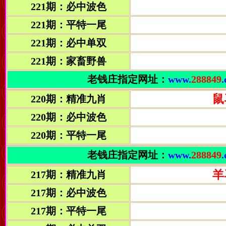
221期：必中波色
221期：平特一尾
221期：必中单双
221期：家畜野兽
老钱庄指定网址：
www.
288849
鼠
220期：精准九肖
220期：必中波色
220期：平特一尾
老钱庄指定网址：
www.
288849
羊
217期：精准九肖
217期：必中波色
217期：平特一尾