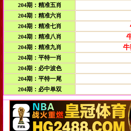
204期：精准五肖
204期：精准六肖
204期：精准七肖
204期：精准八肖
牛
204期：精准九肖
204期：平特一肖
204期：必中波色
204期：平特一尾
204期：必中单双