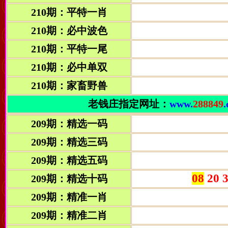
210期：平特一肖
210期：必中波色
210期：平特一尾
210期：必中单双
210期：家畜野兽
老钱庄指定网址：
www.
288849
209期：精选一码
209期：精选三码
209期：精选五码
08
20 3
209期：精选十码
209期：精准一肖
209期：精准二肖