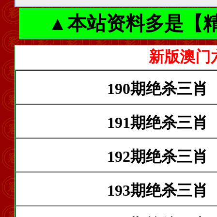
▲本站资料多是【
新版澳门
190期绝杀三肖
191期绝杀三肖
192期绝杀三肖
193期绝杀三肖