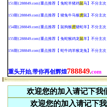
151期{
288849.com
}重点推荐【 兔蛇羊猪鸡
鼠
马】不分主次
153期{
288849.com
}重点推荐【 猪兔牛马猴
虎
鼠】不分主次
154期{
288849.com
}重点推荐【 鼠狗猴
虎
猪蛇羊】不分主次
155期{
288849.com
}重点推荐【
兔蛇猴鸡龙
鼠
羊
】不分主次
156期{
288849.com
}重点推荐【 蛇牛鸡羊猴龙兔】不分主次
788849
重头开始,带你再创辉煌
.
com
欢迎您的加入请记下我
欢迎您的加入请记下我