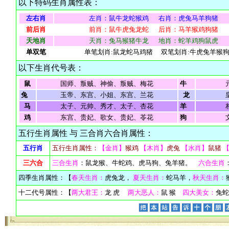
以下特码生肖属性表：
左右肖
左肖：鼠牛龙蛇猴鸡 右肖：虎兔马羊狗猪
前后肖
前肖：鼠牛虎兔龙蛇 后肖：马羊猴鸡狗猪
天地肖
天肖：兔马猴猪牛龙 地肖：蛇羊鸡狗鼠虎
单双笔
单笔划肖:鼠龙蛇马鸡猪 双笔划肖:牛虎兔羊猴
以下生肖代号表：
鼠
国师、叛贼、神偷、叛贼、梅花
牛
兔
玉帝、东宫、小姐、东宫、兰花
龙
马
太子、元帅、秀才、太子、杏花
羊
鸡
东宫、贵妃、歌女、贵妃、苓花
狗
五行生肖属性 与 三合肖六合肖属性：
五行肖
五行生肖属性：
【金肖】
猴鸡
【木肖】
虎兔
【水肖】
鼠猪
三六合
三合生肖
：鼠龙猴、牛蛇鸡、虎马狗、兔羊猪。
六合生肖
四季生肖属性：【
春天生肖：
虎兔龙，
夏天生肖：
蛇马羊，
秋天生肖：
十二代号属性：【
两大君王：
龙 虎
两大恶人：
鼠 猴
四大美女：
兔